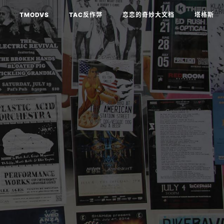
TMODVS
TAC反作弊
恋恋的奇妙大文档
塔格斯