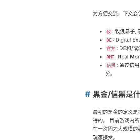
为方便交流，下文会
: 牧浪息子,
牧
: Digital
DE
: DE和/或
官方
:
R
eal
M
o
RMT
: 通过信
信黑
分。
黑金/信黑是什
最初的黑金的定义是
得的。 目前游戏内
在一次因为大规模的
玩家接受。