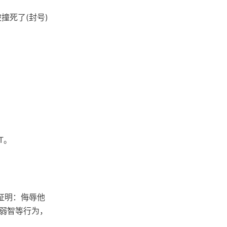
撞死了(封号)
T。
证明：侮辱他
弱智等行为，