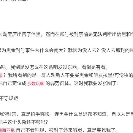
为淘宝店出售了信黑，然而在账号被封禁前是
无法
判断出信黑和
以为黑金封号事件为什么会闹大？就因为没人去？没人去那封的
ame吧。我倒是没怎么在这贴吧发过东西，看倒是有看。
？我所看到的是一群人劝新人不要买黑金和吧友拉黑/可怜牧
感
把自己定位成
的弱势群体。这时我就要发张图了：
少数玩家
ale给的封禁，真是拍手称快。连黑金什么意思都不知道，自以为
吧主这个头衔还不够吗？
自己不看吧规，被封了还来喊冤，真是笑死我了。
视而不见