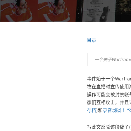
目录
一个关于Warfra
事件始于一个Warfr
牧在直播时宣传使用淘
操作可能会被封禁帐号。在
家们互相攻击，并且
存档
)和
录音:爆炸！
写此文反驳该段稿子(