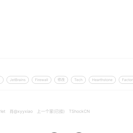
逼
JetBrains
Firewall
修改
Tech
Hearthstone
Factor
let
肖@xyyxiao
上一个家(已挂)
TShockCN