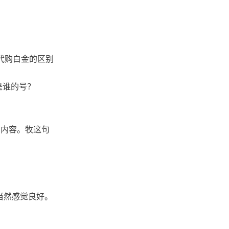
代购白金的区别
是谁的号？
的内容。牧这句
是当然感觉良好。