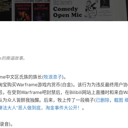
me的撕逼故事。
ame中文区氏族的族长(
牧浪息子
)。
宝购买Warframe游戏内货币(白金)。该行为为违反最终用户
受到Warframe吧封禁后，在Bilibili网站上直播时和来自Wa
认为众人皆醉我独醒。后来，牧上传了一段稿子(
已删除
，
截图
“律法大人”恶人做到底，淘金事件大公开！
。
录音)。