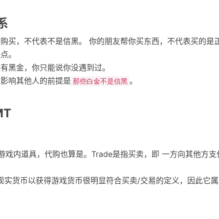
系
购买，不代表不是信黑。 你的朋友帮你买东西，不代表买的是正
一点。
没有黑金，你只能说你没遇到过。
会影响其他人的前提是
。
那些白金不是信黑
MT
。
游戏内道具，代购也算是。Trade是指买卖，即 一方向其他方
现实货币以获得游戏货币很明显符合买卖/交易的定义，因此它属