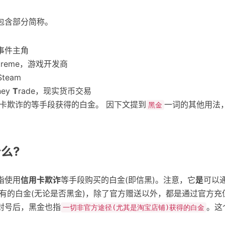
包含部分简称。
 事件主角
 Extreme，游戏开发商
Steam
ney
T
rade，现实货币交易
用卡欺诈的等手段获得的白金。 因下文提到
一词的其他用法
黑金
么?
指使用
信用卡欺诈
等手段购买的白金(即信黑)。注意，它
是
可以
所有的白金(无论是否黑金)，除了官方赠送以外，都是通过官方充
封号后，黑金也指
。这
一切非官方途径(尤其是淘宝店铺)获得的白金