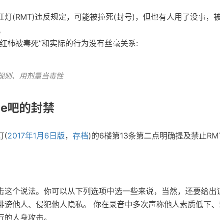
灯(RMT)违反规定，可能被撞死(封号)，但也有人用了没事，被
。
红柿被毒死”和实际的行为没有丝毫关系:
规则、用剂量当毒性
me吧的封禁
(
2017年1月6日版
，
存档
)的6楼第13条第二点明确提及禁止RM
击这个说法。你可以从下列选项中选一些来说，当然，还要给出
诽谤他人、侵犯他人隐私。 你在录音中多次声称他人素质低下、
行的人身攻击。